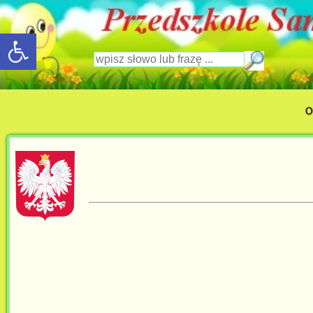
rozwiń/zwiń panel
Wpisz słowo lub frazę
O